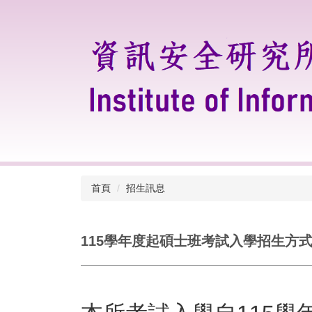
跳
到
主
要
內
容
區
首頁
招生訊息
115學年度起碩士班考試入學招生方